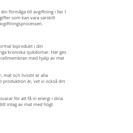
n förmåga till avgiftning i fas 1
gifter som kan vara särskilt
 avgiftningsprocessen.
normal biprodukt i din
ånga kroniska sjukdomar. Här ges
cka cellmembran med hjälp av mat
mat och livsstil är alla
 produktion är, vet vi också din
arar för att få in energi i dina
l ditt intag av mat med högt