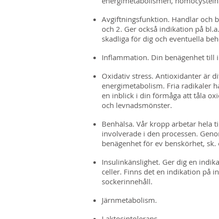
energimetabolismen, homocystein o
Avgiftningsfunktion. Handlar och b
och 2. Ger också indikation på bl.a
skadliga för dig och eventuella beh
Inflammation. Din benägenhet til
Oxidativ stress. Antioxidanter är d
energimetabolism. Fria radikaler 
en inblick i din förmåga att tåla o
och levnadsmönster.
Benhälsa. Vår kropp arbetar hela t
involverade i den processen. Genom
benägenhet för ev benskörhet, sk.
I
nsulinkänslighet. Ger dig en indik
celler. Finns det en indikation på i
sockerinnehåll.
Järnmetabolism.
Laktosintolerans