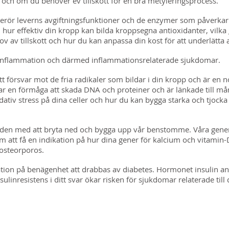
ch om du behöver ev tillskott för en bra metyleringsprocess.
erör leverns avgiftningsfunktioner och de enzymer som påverkar di
. hur effektiv din kropp kan bilda kroppsegna antioxidanter, vilka 
ov av tillskott och hur du kan anpassa din kost för att underlätta
l inflammation och därmed inflammationsrelaterade sjukdomar.
itt försvar mot de fria radikaler som bildar i din kropp och är en 
har en förmåga att skada DNA och proteiner och är länkade till m
xidativ stress på dina celler och hur du kan bygga starka och tjo
iden med att bryta ned och bygga upp vår benstomme. Våra gener, 
 att få en indikation på hur dina gener för kalcium och vitamin-D
 osteorporos.
ation på benägenhet att drabbas av diabetes. Hormonet insulin ansv
nsulinresistens i ditt svar ökar risken för sjukdomar relaterade til