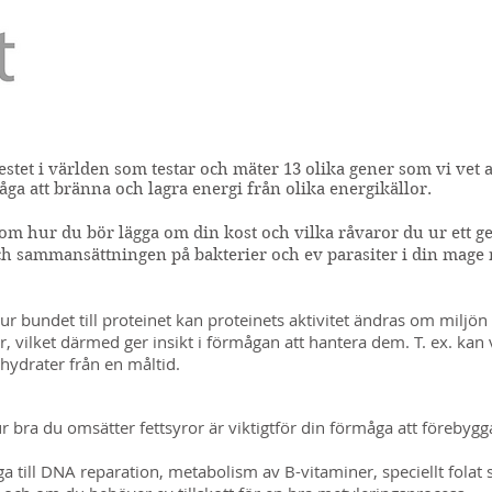
estet i världen som testar och mäter 13 olika gener som vi vet 
 att bränna och lagra energi från olika energikällor.
 om hur du bör lägga om din kost och vilka råvaror du ur ett ge
och sammansättningen på bakterier och ev parasiter i din mage 
 bundet till proteinet kan proteinets aktivitet ändras om miljön 
, vilket därmed ger insikt i förmågan att hantera dem. T. ex. kan 
lhydrater från en måltid.
r bra du omsätter fettsyror är viktigtför din förmåga att förebygg
a till DNA reparation, metabolism av B-vitaminer, speciellt folat s