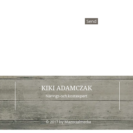
Send
KIKI ADAMCZAK
Närings-och kostexpert
© 2017 by Mazocialmedia