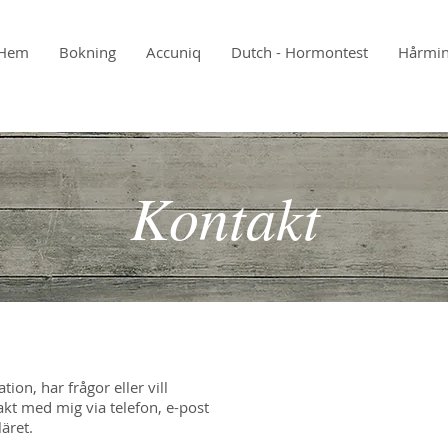
Hem
Bokning
Accuniq
Dutch - Hormontest
Hårmin
Kontakt
on, har frågor eller vill
akt med mig via telefon, e-post
läret.